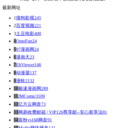
最新网址
1
搜狗影视
245
2
百度视频
221
3
土豆电影
400
4
OmoFun
24
5
97漫画网
24
6
漫画天
23
7
EhViewer
146
8
动漫屋
137
9
漫蛙2
132
10
极速漫画网
289
11
JMComic3
109
12
亿方云网盘
73
13
网易收费邮箱 | VIP126尊享邮--安心新享法
81
14
装扮ys168网盘
91
15
Mofile网络硬盘
121