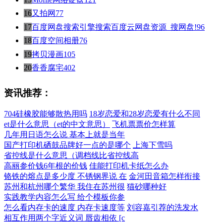
16
又拍网
77
17
百度网盘搜索引擎搜索百度云网盘资源_搜网盘!
96
18
百度空间相册
76
19
拷贝漫画
105
20
香香腐宅
402
资讯推荐：
704硅橡胶能够散热用吗
18岁恋爱和28岁恋爱有什么不同
et是什么意思（et的中文意思）
飞机票票价怎样算
几年用日语怎么说 基本上就是当年
国产打印机硒鼓品牌好一点的是哪个
上海下雪吗
省控线是什么意思（调档线比省控线高
高丽参价钱6年根的价钱
佳能打印机卡纸怎么办
铬铁的熔点是多少度 不锈钢界说 在
金河田音箱怎样衔接
苏州和杭州哪个繁华 我住在苏州很
猫砂哪种好
实践教学内容怎么写 给个模板你参
怎么看内存卡的速度 内存卡速度等
刘容嘉引荐的洗发水
相互作用两个字近义词 唇齿相依 [c