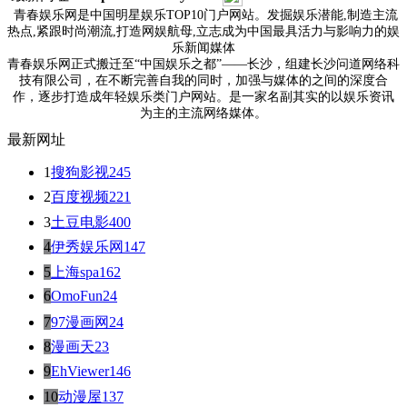
青春娱乐网是中国明星娱乐TOP10门户网站。发掘娱乐潜能,制造主流
热点,紧跟时尚潮流,打造网娱航母,立志成为中国最具活力与影响力的娱
乐新闻媒体
青春娱乐网正式搬迁至“中国娱乐之都”——长沙，组建长沙问道网络科
技有限公司，在不断完善自我的同时，加强与媒体的之间的深度合
作，逐步打造成年轻娱乐类门户网站。是一家名副其实的以娱乐资讯
为主的主流网络媒体。
最新网址
1
搜狗影视
245
2
百度视频
221
3
土豆电影
400
4
伊秀娱乐网
147
5
上海spa
162
6
OmoFun
24
7
97漫画网
24
8
漫画天
23
9
EhViewer
146
10
动漫屋
137