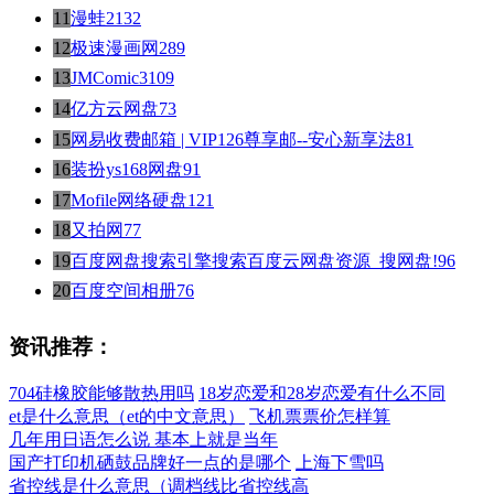
11
漫蛙2
132
12
极速漫画网
289
13
JMComic3
109
14
亿方云网盘
73
15
网易收费邮箱 | VIP126尊享邮--安心新享法
81
16
装扮ys168网盘
91
17
Mofile网络硬盘
121
18
又拍网
77
19
百度网盘搜索引擎搜索百度云网盘资源_搜网盘!
96
20
百度空间相册
76
资讯推荐：
704硅橡胶能够散热用吗
18岁恋爱和28岁恋爱有什么不同
et是什么意思（et的中文意思）
飞机票票价怎样算
几年用日语怎么说 基本上就是当年
国产打印机硒鼓品牌好一点的是哪个
上海下雪吗
省控线是什么意思（调档线比省控线高