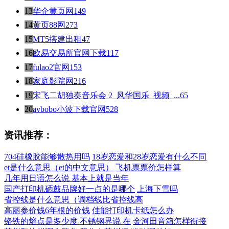
13
华企黄页网
149
14
黄页88网
273
15
MT5搭建出租
47
16
欧易交易所官网下载
117
17
fulao2官网
153
18
家庭影院网
216
19
宋飞二胡独奏音乐会 2_风华国乐_视频_...
65
20
avbobo小波下载官网
528
资讯推荐：
704硅橡胶能够散热用吗
18岁恋爱和28岁恋爱有什么不同
et是什么意思（et的中文意思）
飞机票票价怎样算
几年用日语怎么说 基本上就是当年
国产打印机硒鼓品牌好一点的是哪个
上海下雪吗
省控线是什么意思（调档线比省控线高
高丽参价钱6年根的价钱
佳能打印机卡纸怎么办
铬铁的熔点是多少度 不锈钢界说 在
金河田音箱怎样衔接