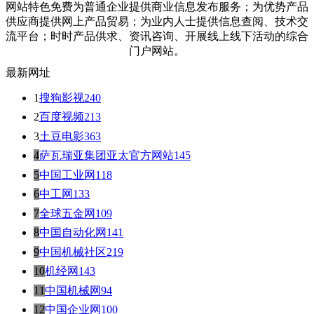
网站特色免费为普通企业提供商业信息发布服务；为优势产品
供应商提供网上产品贸易；为业内人士提供信息查阅、技术交
流平台；时时产品供求、资讯咨询、开展线上线下活动的综合
门户网站。
最新网址
1
搜狗影视
240
2
百度视频
213
3
土豆电影
363
4
萨瓦瑞亚集团亚太官方网站
145
5
中国工业网
118
6
中工网
133
7
全球五金网
109
8
中国自动化网
141
9
中国机械社区
219
10
机经网
143
11
中国机械网
94
12
中国企业网
100