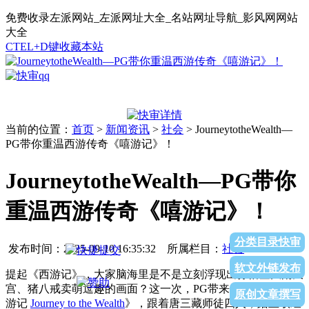
免费收录左派网站_左派网址大全_名站网址导航_影风网网站
大全
CTEL+D键收藏本站
当前的位置：
首页
>
新闻资讯
>
社会
> JourneytotheWealth—
PG带你重温西游传奇《嘻游记》！
JourneytotheWealth—PG带你
重温西游传奇《嘻游记》！
分类目录快审
发布时间：
2025-09-10 16:35:32
所属栏目：
社会
软文外链发布
提起《西游记》，大家脑海里是不是立刻浮现出孙悟空大闹天
宫、猪八戒卖萌逗趣的画面？这一次，PG带来全新力作《嘻
原创文章撰写
游记
Journey to the Wealth
》，跟着唐三藏师徒四人，踏上取经