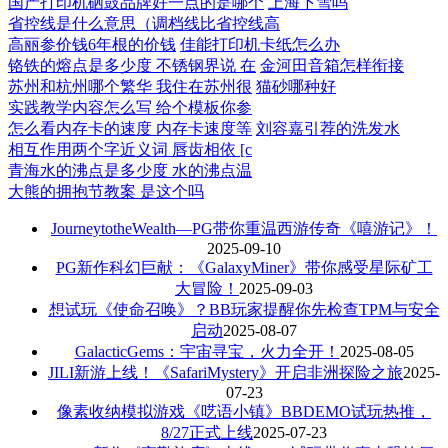
国产打印机硒鼓品牌好一点的是哪个
上海下雪吗
省控线是什么意思（调档线比省控线高
高丽参价钱6年根的价钱
佳能打印机卡纸怎么办
铬铁的熔点是多少度 不锈钢界说 在
金河田音箱怎样衔接
苏州和杭州哪个繁华 我住在苏州很
猫砂哪种好
实践教学内容怎么写 给个模板你参
怎么看内存卡的速度 内存卡速度等
刘容嘉引荐的洗发水
相互作用两个字近义词 唇齿相依 [c
青海水的沸点是多少度 水的沸点温
大熊的拥抱节教案 是这个吗
JourneytotheWealth—PG带你重温西游传奇《嘻游记》！
2025-09-10
PG新作科幻巨献：《GalaxyMiner》带你感受星际矿工
大冒险！
2025-09-03
想试玩《使命召唤》？BB玩家提醒你先检查TPM与安全
启动
2025-08-07
GalacticGems：宇宙寻宝，火力全开！
2025-08-05
JILI新游上线！《SafariMystery》开启非洲探险之旅
2025-
07-23
像素收纳模拟游戏《呓语小镇》BBDEMO试玩热推，
8/27正式上线
2025-07-23