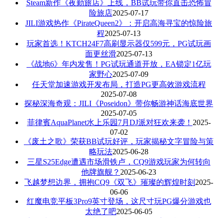
Steam新作《夜勤旅店》上线，BB试玩带你直击恐怖冒
险旅店
2025-07-17
JILI游戏热作《PirateQueen2》：开启高海寻宝的惊险旅
程
2025-07-13
玩家首选！KTCH24F7高刷显示器仅599元，PG试玩画
面更丝滑
2025-07-13
《战地6》年内发售！PG试玩通道开放，EA锁定1亿玩
家野心
2025-07-09
任天堂加速游戏开发布局，打造PG更高效游戏流程
2025-07-08
探秘深海奇观：JILI《Poseidon》带你畅游神话海底世界
2025-07-05
菲律賓AquaPlanet水上乐园7月DJ派对狂欢来袭！
2025-
07-02
《废土之歌》荣获BB试玩好评，玩家揭秘文字冒险与策
略玩法
2025-06-28
三星S25Edge遭遇市场滑铁卢，CQ9游戏玩家为何转向
他牌旗舰？
2025-06-23
飞越梦想边界，拥抱CQ9《双飞》璀璨的辉煌时刻
2025-
06-06
红魔电竞平板3Pro9英寸登场，这尺寸玩PG爆分游戏也
太绝了吧
2025-06-05