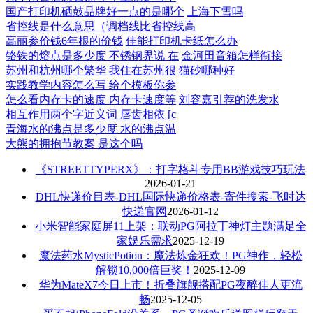
国产打印机硒鼓品牌好一点的是哪个
上海下雪吗
省控线是什么意思（调档线比省控线高
高丽参价钱6年根的价钱
佳能打印机卡纸怎么办
铬铁的熔点是多少度 不锈钢界说 在
金河田音箱怎样衔接
苏州和杭州哪个繁华 我住在苏州很
猫砂哪种好
实践教学内容怎么写 给个模板你参
怎么看内存卡的速度 内存卡速度等
刘容嘉引荐的洗发水
相互作用两个字近义词 唇齿相依 [c
青海水的沸点是多少度 水的沸点温
大熊的拥抱节教案 是这个吗
《STREETTYPERX》：打字格斗专用BB游戏技巧玩法
2026-01-21
DHL快递价目表-DHL国际快递价格表-寄件搜索-飞时达
快递官网
2026-01-12
小米智能家庭屏11上架：联动PG阿拉丁神灯主题满足全
家娱乐需求
2025-12-19
魔法药水MysticPotion：魔法炼金狂欢！PG神作，轻松
解锁10,000倍巨奖！
2025-12-09
华为MateX7今日上市！折叠旗舰搭配PG夜醉佳人更流
畅
2025-12-05