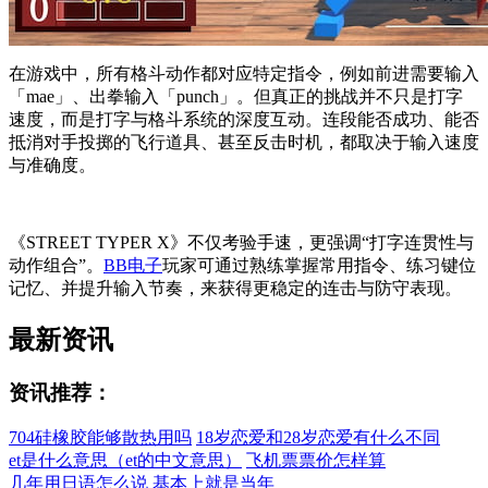
在游戏中，所有格斗动作都对应特定指令，例如前进需要输入
「mae」、出拳输入「punch」。但真正的挑战并不只是打字
速度，而是打字与格斗系统的深度互动。连段能否成功、能否
抵消对手投掷的飞行道具、甚至反击时机，都取决于输入速度
与准确度。
《STREET TYPER X》不仅考验手速，更强调“打字连贯性与
动作组合”。
BB电子
玩家可通过熟练掌握常用指令、练习键位
记忆、并提升输入节奏，来获得更稳定的连击与防守表现。
最新资讯
资讯推荐：
704硅橡胶能够散热用吗
18岁恋爱和28岁恋爱有什么不同
et是什么意思（et的中文意思）
飞机票票价怎样算
几年用日语怎么说 基本上就是当年