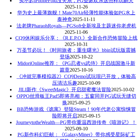
买不起iPhoneFold没关系，PG圣诞欢乐送照样玩翻天
2025-11-26
华为史上最薄旗舰！Mate70Air轻薄性能体验如PG水上
泰神奇
2025-11-11
法老牌PharaohRoyals—PGSoft全新埃及主题迷你老虎机
2025-11-06
CQ9休闲娱乐分享：《R.E.P.O.》全新合作恐怖冒险上线
2025-10-31
万圣节必玩！《时间旅者：重生曙光》bbin试玩版震撼
登场
2025-10-22
MidoriOnline推荐：《PG忍者vs武侍》开启战国激斗新
篇章
2025-10-16
《冲就完事模拟器2》CQ9Demo试玩现已开放，体验高
压清洁乐趣
2025-10-09
JILI新作《SweetMagic》开启甜蜜魔法冒险
2025-10-02
OPPO丝滑板王Pad5即将亮相：五窗同开PG试玩无缝切
换
2025-09-25
BB恐怖游戏《诡寓》登陆Steam！90年代老公寓惊悚冒
险即将开启
2025-09-15
JourneytotheWealth—PG带你重温西游传奇《嘻游记》！
2025-09-10
PG新作科幻巨献：《GalaxyMiner》带你感受星际矿工